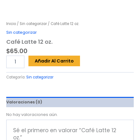
Inicio
/
Sin categorizar
/ Café Latte 12 oz.
Sin categorizar
Café Latte 12 oz.
$
65.00
Café
Añadir Al Carrito
Latte
12
oz.
Categoría:
Sin categorizar
cantidad
Valoraciones (0)
No hay valoraciones aún.
Sé el primero en valorar “Café Latte 12
oz.”