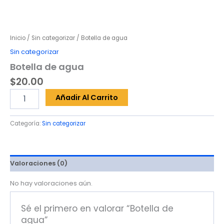
Inicio
/
Sin categorizar
/ Botella de agua
Sin categorizar
Botella de agua
$
20.00
Botella
Añadir Al Carrito
de
agua
cantidad
Categoría:
Sin categorizar
Valoraciones (0)
No hay valoraciones aún.
Sé el primero en valorar “Botella de
agua”