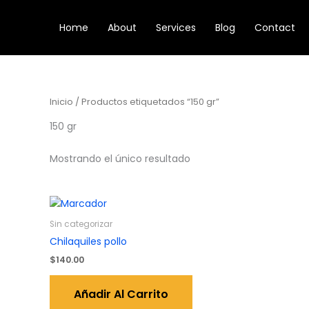
Ir
al
Home
About
Services
Blog
Contact
contenido
Inicio
/ Productos etiquetados “150 gr”
150 gr
Mostrando el único resultado
Sin categorizar
Chilaquiles pollo
$
140.00
Añadir Al Carrito